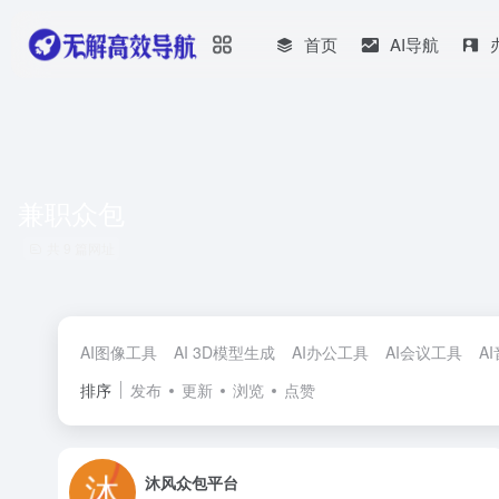
首页
AI导航
兼职众包
共 9 篇网址
AI图像工具
AI 3D模型生成
AI办公工具
AI会议工具
A
排序
发布
更新
浏览
点赞
沐风众包平台