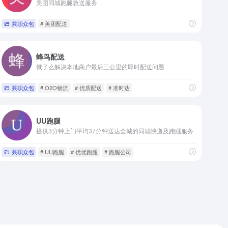
美团同城跑腿急送服务
兼职众包
# 美团配送
蜂鸟配送
饿了么解决本地商户最后三公里的即时配送问题
兼职众包
# O2O物流
# 优质配送
# 准时达
UU跑腿
提供3分钟上门平均37分钟送达全城的同城快递及跑腿服务
兼职众包
# UU跑腿
# 优优跑腿
# 跑腿公司