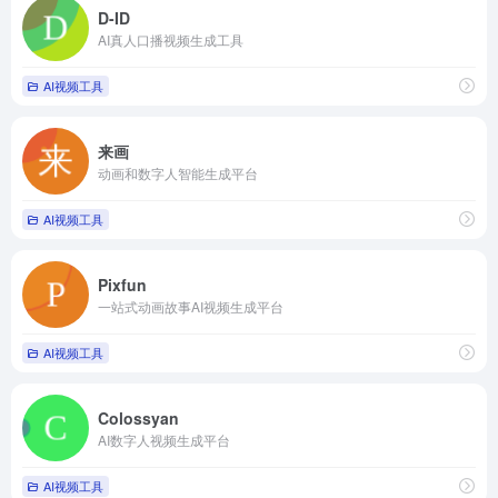
D-ID
AI真人口播视频生成工具
AI视频工具
来画
动画和数字人智能生成平台
AI视频工具
Pixfun
一站式动画故事AI视频生成平台
AI视频工具
Colossyan
AI数字人视频生成平台
AI视频工具