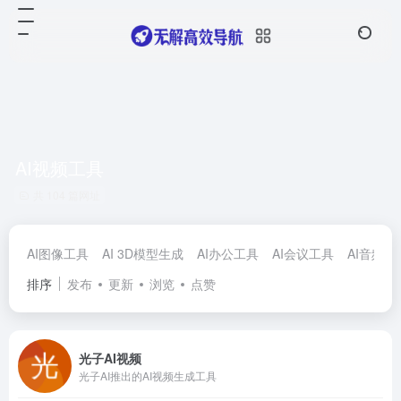
AI视频工具
共 104 篇网址
AI图像工具
AI 3D模型生成
AI办公工具
AI会议工具
AI音频工
排序
发布
更新
浏览
点赞
光子AI视频
光子AI推出的AI视频生成工具