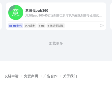
意派·Epub360
意派Epub360H5页面制作工具零代码在线制作专业测试答题,视频H5,微信邀请函,H5小游戏,合成微信头像海报,表单收集,抽奖H5,招聘,节日祝福贺卡,微杂志等创意营销互动网页,并可直接微信发布
H5制作
# AI素材
# H5
# 微场景制作
加载更多
友链申请
免责声明
广告合作
关于我们