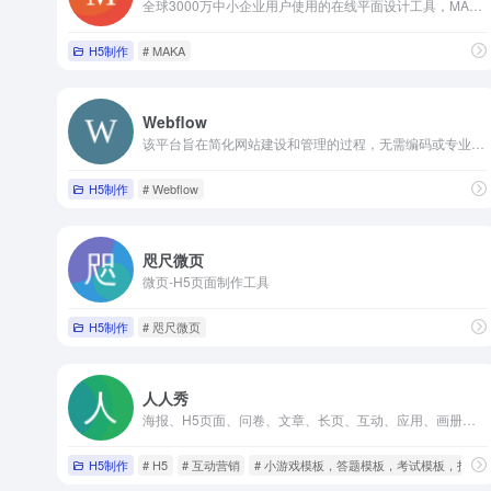
全球3000万中小企业用户使用的在线平面设计工具，MAKA免费提供海量精美平面设计素材，快速在线PS，随时随地编辑设计模板，一键搞定设计，支持下载高清素材图片。
H5制作
# MAKA
Webflow
该平台旨在简化网站建设和管理的过程，无需编码或专业的技术知识，即可创建出自定义、响应式和交互性强的网站。
H5制作
# Webflow
咫尺微页
微页-H5页面制作工具
H5制作
# 咫尺微页
人人秀
海报、H5页面、问卷、文章、长页、互动、应用、画册、小游戏、抽奖、答题等多种在线营销素材，满足个人、团队、企业的各种营销活动需求
H5制作
# H5
# 互动营销
# 小游戏模板，答题模板，考试模板，投票