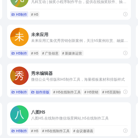
凡科互动 | 抽奖小程序制作平台，提供在线抽奖软件、抽奖网页，海量H5小游戏0元体验，上百种H5营销玩法适用于多种活动场景，1分钟免费创建H5抽奖，一键生成！互动H5营销效果佳，助力于中小企业自主营销。
H5制作
# H5
未来应用
未来应用汇集优秀营销创新案例，关注h5案例欣赏、融媒体创新、裂变营销、私域流量、微信朋友圈广告创意、ai营销等前沿营销技术趋势，为新媒体运营人员打造一个良好的创意分享平台
H5制作
# H5
# 广告创意
# 新媒体运营
秀米编辑器
微信公众号排版和H5制作工具，海量模板素材和排版样式
H5制作
创作排版
# H5在线制作工具
# H5营销
# H5页面制作
八图H5
八图H5,在线制作微信场景网站,h5在线制作工具
模板，抽奖模板
H5制作
# H5
# H5在线制作工具
# 会议邀请函