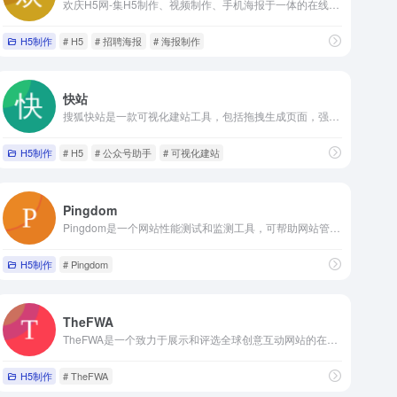
欢庆H5网-集H5制作、视频制作、手机海报于一体的在线设计平台 - 西安聚讯网络科技有限公司
H5制作
# H5
# 招聘海报
# 海报制作
快站
搜狐快站是一款可视化建站工具，包括拖拽生成页面，强大的内容管理
H5制作
# H5
# 公众号助手
# 可视化建站
Pingdom
Pingdom是一个网站性能测试和监测工具，可帮助网站管理员和开发人员分析网站的性能和加载速度。由SolarWinds全球领先的IT管理软件和监控服务提供商开发。
H5制作
# Pingdom
TheFWA
TheFWA是一个致力于展示和评选全球创意互动网站的在线平台。该网站于2000年成立，成立初衷是为了推动互动网站设计和创造力的发展。
H5制作
# TheFWA