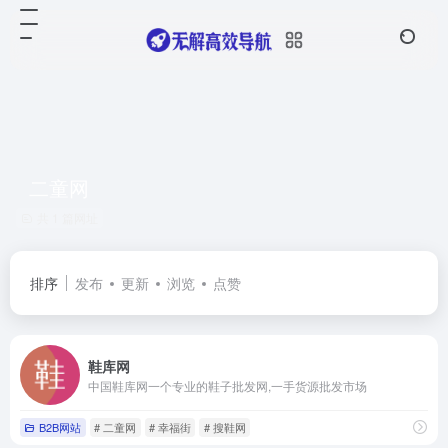
二童网
共 1 篇网址
排序
发布
更新
浏览
点赞
鞋库网
中国鞋库网一个专业的鞋子批发网,一手货源批发市场
B2B网站
# 二童网
# 幸福街
# 搜鞋网