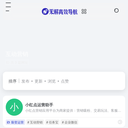
互动营销
共 3 篇网址
排序
发布
更新
浏览
点赞
小红点运营助手
小红点营销应用平台为商家提供：营销吸粉、交易玩法、客服群发、红包插件等 ,目前超过30万微信公众号运营者选择使用小红点，如幸福西饼、良品铺子、OPPO、中通优选等拥有百万级粉丝的大号都在使用小 红点。
裂变运营
# 互动营销
# 任务宝
# 企业微信