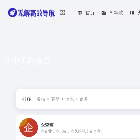
首页
AI导航
企业工商信息
共 1 篇网址
排序
发布
更新
浏览
点赞
企查查
查企业，查老板，查风险就上企查查!