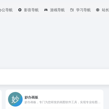
办公导航
影音导航
游戏导航
学习导航
站
妙办画板
妙办画板，专门为您研发的画图软件工具，实现专业绘图软件工才能绘制的示意图、思维导图、流程图、组织架构图、脑图、关系图、结构图等；大量作图模板让你快速上手做图；妙办画板能够快速提高你的工作效率。