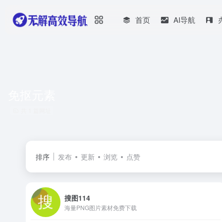
首页
AI导航
免抠元素
共 1 篇网址
排序
发布
更新
浏览
点赞
搜图114
海量PNG图片素材免费下载