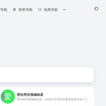
长导航
榜单导航
电商导航
爱给网音频编辑器
爱给网音频编辑器是一款操作简单的轻量级免费在线小工具, 功能全面覆盖,具有音频剪切,mp3格式转换,倍速播放,音量调节,音频录制,专业配音六大工具.