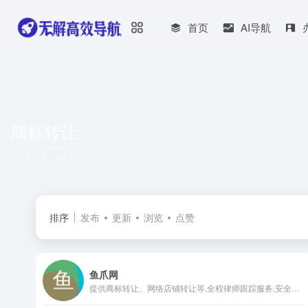
首页
AI导航
商标转让
共 1 篇网址
排序
发布
更新
浏览
点赞
鱼爪网
提供商标转让、网络店铺转让等,全程律师跟踪服务,安全又省心。