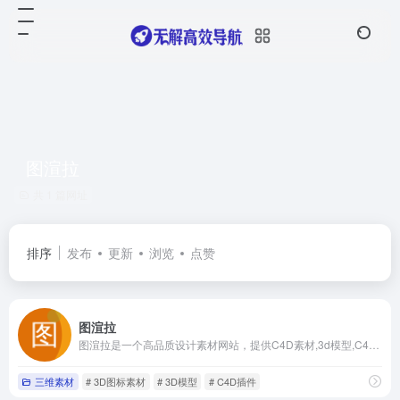
图渲拉
共 1 篇网址
排序
发布
更新
浏览
点赞
图渲拉
图渲拉是一个高品质设计素材网站，提供C4D素材,3d模型,C4D模型,C4D插件,HDR贴图,纹理贴图,PSD素材,PSD样机素材,平面设计素材,PPT素材,3D图标素材,商用字体,背景纹理下载等设计素材免费下载,涵盖大量优秀3D、UI、平面、办公等素材！
三维素材
# 3D图标素材
# 3D模型
# C4D插件