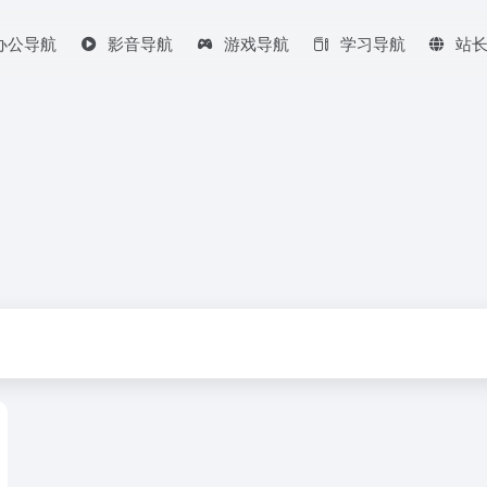
办公导航
影音导航
游戏导航
学习导航
站