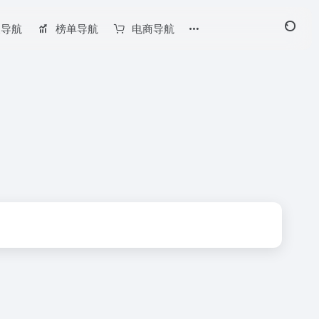
长导航
榜单导航
电商导航