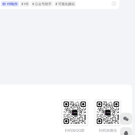
H5制作
# H5
# 公众号助手
# 可视化建站
扫码加QQ群
扫码加微信