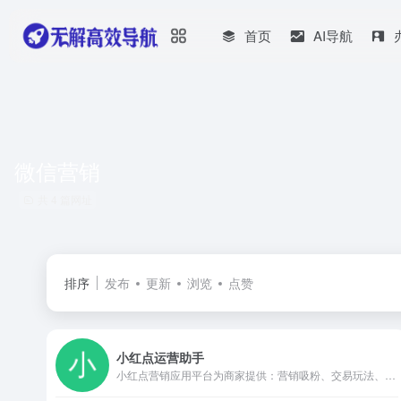
首页
AI导航
微信营销
共 4 篇网址
排序
发布
更新
浏览
点赞
小红点运营助手
小红点营销应用平台为商家提供：营销吸粉、交易玩法、客服群发、红包插件等 ,目前超过30万微信公众号运营者选择使用小红点，如幸福西饼、良品铺子、OPPO、中通优选等拥有百万级粉丝的大号都在使用小 红点。