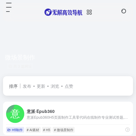
微场景制作
共 3 篇网址
排序
发布
更新
浏览
点赞
意派·Epub360
意派Epub360H5页面制作工具零代码在线制作专业测试答题,视频H5,微信邀请函,H5小游戏,合成微信头像海报,表单收集,抽奖H5,招聘,节日祝福贺卡,微杂志等创意营销互动网页,并可直接微信发布
H5制作
# AI素材
# H5
# 微场景制作