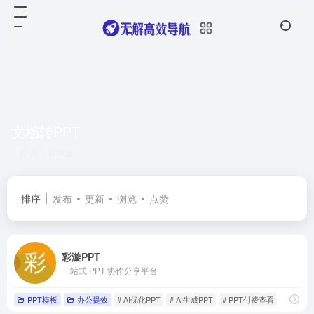
文档转PPT
共 1 篇网址
排序
发布
更新
浏览
点赞
彩漩PPT
一站式 PPT 协作分享平台
PPT模板
办公提效
# AI优化PPT
# AI生成PPT
# PPT付费查看