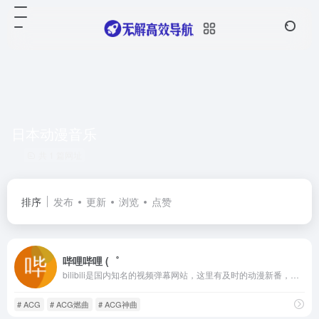
日本动漫音乐
共 1 篇网址
排序
发布
更新
浏览
点赞
哔哩哔哩 (゜
bilibili是国内知名的视频弹幕网站，这里有及时的动漫新番，活跃的ACG氛围，有创意的Up主。大家可以在这里找到许多欢乐。
# ACG
# ACG燃曲
# ACG神曲