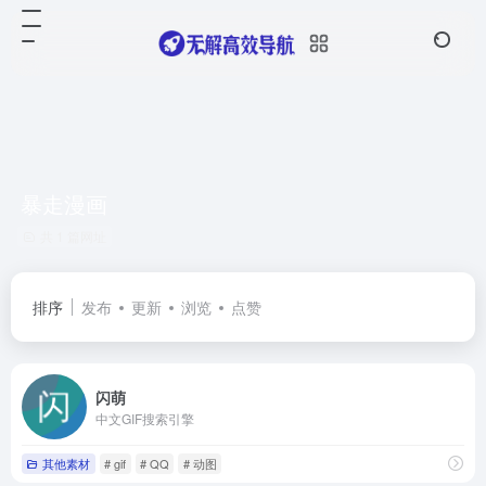
暴走漫画
共 1 篇网址
排序
发布
更新
浏览
点赞
闪萌
中文GIF搜索引擎
其他素材
# gif
# QQ
# 动图