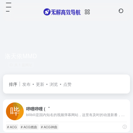
洛天依MMD
共 1 篇网址
排序
发布
更新
浏览
点赞
哔哩哔哩 (゜
bilibili是国内知名的视频弹幕网站，这里有及时的动漫新番，活跃的ACG氛围，有创意的Up主。大家可以在这里找到许多欢乐。
# ACG
# ACG燃曲
# ACG神曲