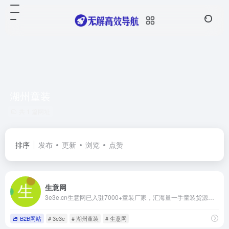
湖州童装
共 1 篇网址
排序
发布
更新
浏览
点赞
生意网
3e3e.cn生意网已入驻7000+童装厂家，汇海量一手童装货源，一件起批一件代发，面向全国童装厂家
B2B网站
# 3e3e
# 湖州童装
# 生意网