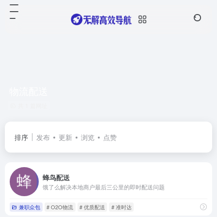
物流配送
共 1 篇网址
排序
发布
更新
浏览
点赞
蜂鸟配送
饿了么解决本地商户最后三公里的即时配送问题
兼职众包
# O2O物流
# 优质配送
# 准时达