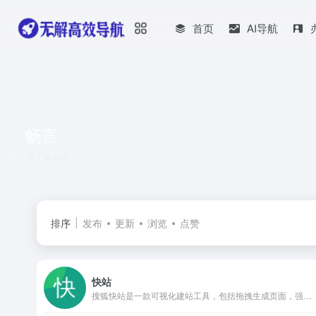
首页
AI导航
畅言
共 1 篇网址
排序
发布
更新
浏览
点赞
快站
搜狐快站是一款可视化建站工具，包括拖拽生成页面，强大的内容管理