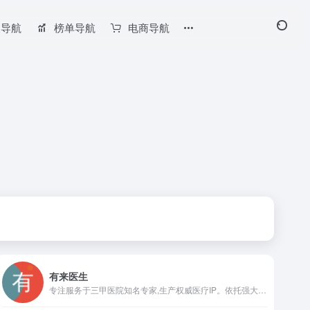
长导航
榜单导航
电商导航
有来医生
专注服务于三甲医院知名专家,生产权威医疗IP。依托强大的内容生产工具“有来号”助医实现知识沉淀及分享,让人人都能享有健康的科普知识！