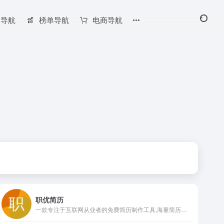
长导航
榜单导航
电商导航
职优简历
一款专注于互联网从业者的免费简历制作工具,海量简历模板免费使用,免费导出PDF/PNG/MD格式简历,免费制作证件照,内置AI简历助手,一键快速生成简洁大方的高分简历!