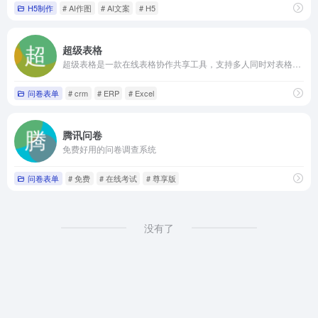
H5制作
# AI作图
# AI文案
# H5
超级表格
超级表格是一款在线表格协作共享工具，支持多人同时对表格编辑。可用于办公OA、CRM、销售管理、教务管理、数据收集等多场景。
问卷表单
# crm
# ERP
# Excel
腾讯问卷
免费好用的问卷调查系统
问卷表单
# 免费
# 在线考试
# 尊享版
没有了