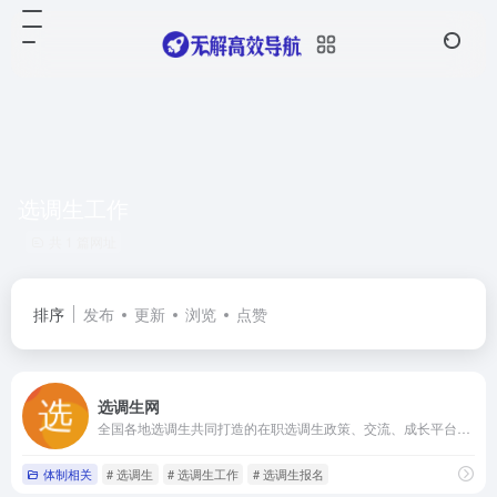
选调生工作
共 1 篇网址
排序
发布
更新
浏览
点赞
选调生网
全国各地选调生共同打造的在职选调生政策、交流、成长平台，展选调生风采，树选调生形象，让在校大学生正确认识和选择选调生这条道路、让在职选调生见贤思齐取得进步、让社会大众了解基层政治以及选调生群体，从而扩大选调生制度和群体的影响力，推动选调生队伍更好为祖国和人民服务！
体制相关
# 选调生
# 选调生工作
# 选调生报名