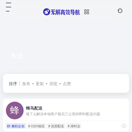
配送
共 1 篇网址
排序
发布
更新
浏览
点赞
蜂鸟配送
饿了么解决本地商户最后三公里的即时配送问题
兼职众包
# O2O物流
# 优质配送
# 准时达