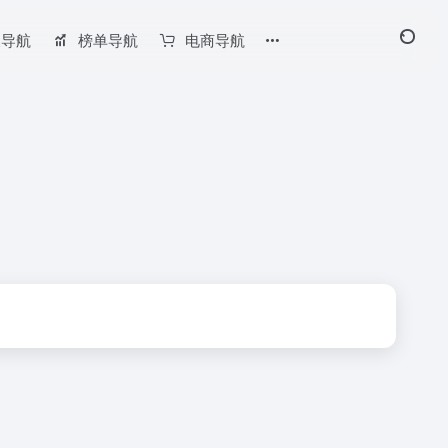
长导航
榜单导航
电商导航