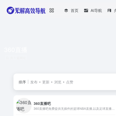
首页
AI导航
360直播
共 1 篇网址
排序
发布
更新
浏览
点赞
360直播吧
360直播吧免费提供无插件的篮球NBA直播,以及足球直播在线观看免费录像回放!让您无需亲临现场也能高清低调看jrs直播、足球直播、篮球直播!看体育直播就上360直播网站!