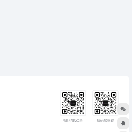
扫码加QQ群
扫码加微信