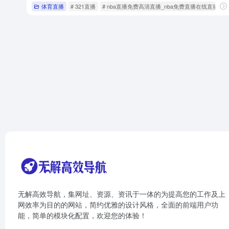
体育直播
# 321直播
# nba直播免费高清直播_nba免费直播在线直播_2
无解高效导航，集网址、资源、资讯于一体的为提高您的工作及上
网效率为目的的网站，简约优雅的设计风格，全面的前端用户功
能，简单的模块化配置，欢迎您的体验！