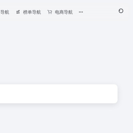
长导航
榜单导航
电商导航