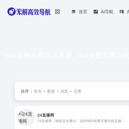
首页
AI导航
nba直播免费高清直播_nba免费直播在线
共 1 篇网址
排序
发布
更新
浏览
点赞
24直播网
24直播网《独家冠名播出》实时NBA免费直播在线直播,全天不间断24小时NBA直播免费观看直播在线,全场NBA直播赛程安排在线免费观看NBA直播网站精准的nba直播免费观看直播在线预测分析稳定的NBA直播信号源高清无延迟不卡顿的直播画质带您畅享每一场精彩的NBA比赛!