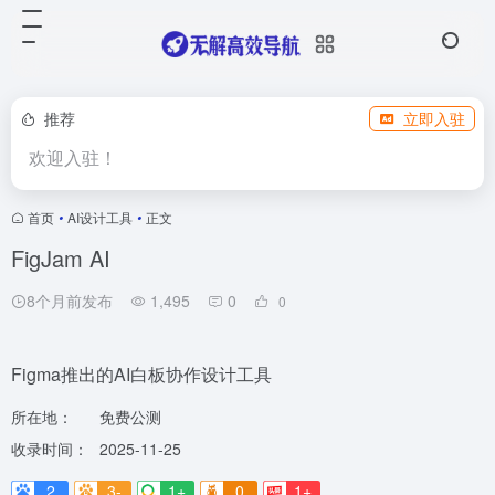
推荐
立即入驻
欢迎入驻！
首页
•
AI设计工具
•
正文
FigJam AI
8个月前发布
1,495
0
0
Figma推出的AI白板协作设计工具
所在地：
免费公测
收录时间：
2025-11-25
2
3-
1+
0
1+