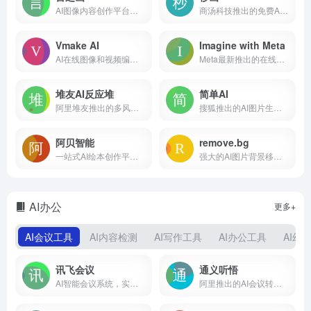
AI图像内容创作平台，由出门问问推出
商汤科技推出的免费AI作画和图片生成平台
Vmake AI
Imagine with Meta
AI在线图像和视频编辑平台，专为电商、设计提供服务
Meta最新推出的在线AI图像生成器
堆友AI反应堆
简单AI
阿里堆友推出的多风格AI绘画生成器
搜狐推出的AI图片生成平台
阿贝智能
remove.bg
一站式AI绘本创作平台，副业变现必备
强大的AI图片背景移除工具
AI办公
更多+
AI会议工具
AI内容检测
AI写作工具
AI办公工具
AI幻
讯飞会议
通义听悟
AI智能会议系统，实时字幕、实时翻译、自动生成会议记录
阿里推出的AI会议转录工具，万语千言，心领神悟