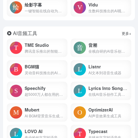
绘影字幕
Vidu
一键智能在线自动为视频加字幕
生数科技推出的AI视频生成大模型
AI音频工具
更多+
TME Studio
音潮
腾讯音乐推出的智能音乐创作助手
全栈自研的AI音乐创作平台
BGM猫
Listnr
灵动音科技推出的AI智能生成BGM音乐
AI文本到语音生成器
Speechify
Lyrics Into Song AI
超5000万人都在用的文字转语音朗读器
在线AI音乐创作工具，输入歌词创建个性化歌曲
Mubert
OptimizerAI
AI BGM背景音乐生成工具
AI声音效果生成工具
LOVO AI
Typecast
专业的AI文字转语音工具，支持500+声音和100种语言
在线AI文字转语音生成工具