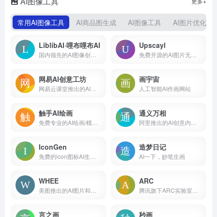
AI图像工具
更多+
常用AI图像工具
AI商品图生成
AI图像工具
AI图片优化修
LiblibAI·哩布哩布AI
Upscayl
国内领先的AI图像创作平台和模型分享社区
免费开源的AI图片无损放大工具
网易AI创意工坊
画宇宙
网易云课堂推出的AI作画平台，在线使用Stable Diffusion出图
人工智能AI作画网站
触手AI绘画
通义万相
免费专业的AI绘画/模型/分享平台
阿里推出的AI创意内容生成平台
IconGen
造梦日记
免费的icon图标AI生成器
AI一下，妙笔生画
WHEE
ARC
美图推出的AI图片和绘画创作生成平台
腾讯旗下ARC实验室推出的免费AI图片处理工具
言之画
秒画