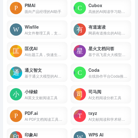
PMAI
Cubox
面向产品经理的AI助手
高效的AI阅读学习助手和信息收集管理工具
Wisfile
有道速读
AI文件整理工具，支持批量归纳文件
网易有道推出的AI论文和文档阅读助手
匡优AI
星火文档问答
AI出题工具，快速生成各类考试题目
基于讯飞星火大模型的AI文档和知识库问答助手
通义智文
Coda
基于通义大模型的AI阅读助手，可智能阅读网页、论文、图书和文档
在线协作平台Coda推出的AI写作和文档助手，类似于Notion AI
小绿鲸
司马阅
AI英文文献阅读工具
AI文档阅读分析工具
PDF.ai
txyz
AI PDF文档阅读工具，智能文档总结摘要
AI文献阅读和学术研究辅助平台
印象AI
WPS AI