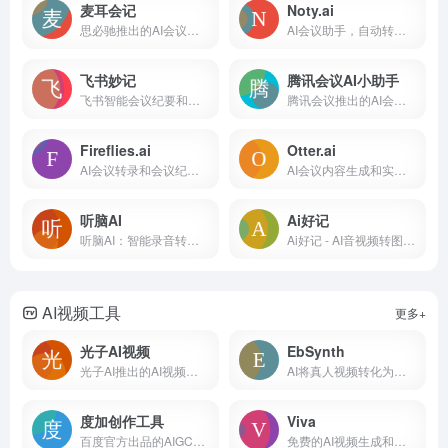
麦耳会记
Noty.ai
思必驰推出的AI会议助手，语音转文字、字幕同传、AI摘要
AI会议助手，自动转录会议内容
飞书妙记
腾讯会议AI小助手
飞书智能会议纪要和快捷语音识别转文字
腾讯会议推出的AI会议内容助理
Fireflies.ai
Otter.ai
AI会议转录和会议纪要生成工具
AI会议内容生成和实时转录
听脑AI
Ai好记
听脑AI：智能录音转文字助手，让沟通更高效 网站简介 听脑A...
Ai好记 - AI音视频转图文：智能内容学习效率提升利器 网...
AI视频工具
更多+
光子AI视频
EbSynth
光子AI推出的AI视频生成工具
AI将真人视频转化为油画风动画
度加创作工具
Viva
百度官方出品的AIGC创作平台
免费的AI视频生成和图像创作平台