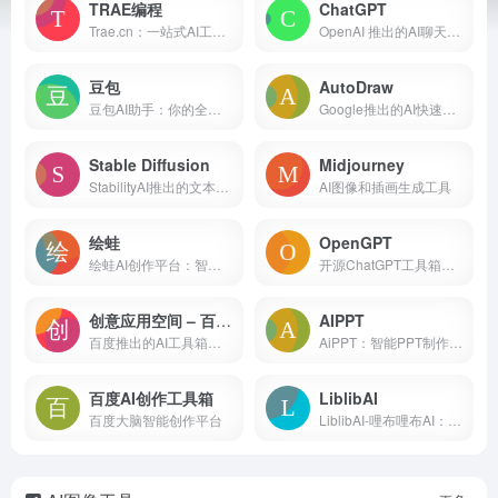
TRAE编程
ChatGPT
Trae.cn：一站式AI工具导航与资源平台 网站简介 Tr...
OpenAI 推出的AI聊天机器人
豆包
AutoDraw
豆包AI助手：你的全能智能伙伴 网站简介 豆包（https...
Google推出的AI快速素描绘画工具
Stable Diffusion
Midjourney
StabilityAI推出的文本到图像生成AI
AI图像和插画生成工具
绘蛙
OpenGPT
绘蛙AI创作平台：智能图片与文案创作新体验 平台简介 绘蛙...
开源ChatGPT工具箱，创建属于自己的ChatGPT应用
创意应用空间 – 百度文心
AIPPT
百度推出的AI工具箱大全，文本生成、文生图、智能对话等
AiPPT：智能PPT制作，一键生成专业演示文稿 AiPPT...
百度AI创作工具箱
LiblibAI
百度大脑智能创作平台
LiblibAI-哩布哩布AI：中国领先的AI创作平台 平台...