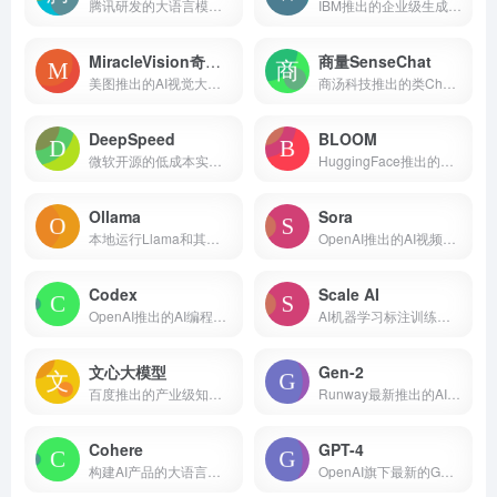
腾讯研发的大语言模型，具备强大的中文创作能力，复杂语境下的逻辑推理能力，以及可靠的任务执行能力
IBM推出的企业级生成式人工智能和机器学习平台
MiracleVision奇想智能
商量SenseChat
美图推出的AI视觉大模型，支持AI图像、设计和视频创作
商汤科技推出的类ChatGPT的人工智能大语言模型
DeepSpeed
BLOOM
微软开源的低成本实现类似ChatGPT的模型训练
HuggingFace推出的大型语言模型（LLM）
Ollama
Sora
本地运行Llama和其他大语言模型
OpenAI推出的AI视频生成模型
Codex
Scale AI
OpenAI推出的AI编程模型和工具
AI机器学习标注训练平台
文心大模型
Gen-2
百度推出的产业级知识增强大模型
Runway最新推出的AI视频生成模型
Cohere
GPT-4
构建AI产品的大语言模型平台
OpenAI旗下最新的GPT-4模型