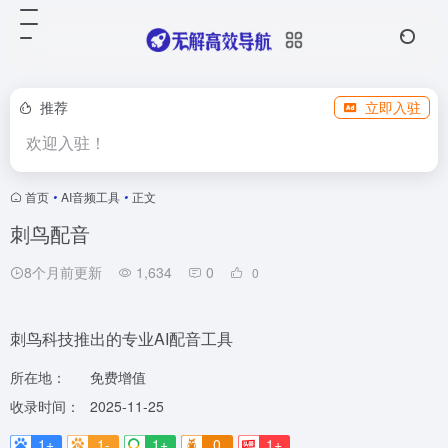
推荐
立即入驻
欢迎入驻！
首页
•
AI音频工具
•
正文
刺鸟配音
8个月前更新
1,634
0
0
刺鸟科技推出的专业AI配音工具
所在地：
免费增值
收录时间：
2025-11-25
1+
1-
1+
0
1+