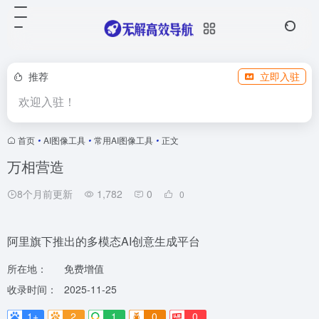
推荐
立即入驻
欢迎入驻！
首页
•
AI图像工具
•
常用AI图像工具
•
正文
万相营造
8个月前更新
1,782
0
0
阿里旗下推出的多模态AI创意生成平台
所在地：
免费增值
收录时间：
2025-11-25
1+
2
1
0
0