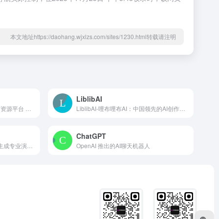
本文地址https://daohang.wjxlzs.com/sites/1230.html转载请注明
LiblibAI
Trae.cn：一站式AI工具导航与资源平台 网站简介 Tr...
LiblibAI-哩布哩布AI：中国领先的AI创作平台 平台...
ChatGPT
AiPPT：智能PPT制作，一键生成专业演示文稿 AiPPT...
OpenAI 推出的AI聊天机器人