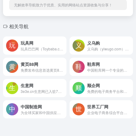
无解效率导航致力于优质、实用的网络站点资源收集与分享！
相关导航
玩具网
义乌购
玩具巴巴网（Toybaba.com）是汕头市澄海区腾升网络信息有限公司旗下玩具在线交易平台
义乌购（yiwugo.com）以义乌市场为核心,覆盖全国小商品产业带优质供应商,一手货源=
黄页88网
鞋库网
免费发布信息首选黄页88网B2B电子商务网站！
中国鞋库网一个专业的鞋子批发网,一手货源批发市场
生意网
顺企网
3e3e.cn生意网已入驻7000+童装厂家，汇海量一手童装货源，一件起批一件代发，面向全国童装厂家
免费的电子商务平台和在线114黄页网站
中国制造网
世界工厂网
为全球买家和中国供应商搭建贸易桥梁
企业电子商务综合平台，致力于为企业提供高标准的企业信息服务