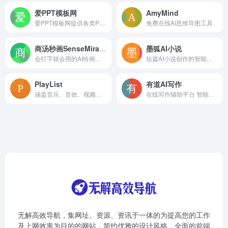
爱PPT模板网
AmyMind
爱PPT模板网提供各类PPT模板免费下载，PPT背景图，PPT素材，PPT背景，免费PPT模板下载，PPT图表，精美PPT下载，PPT课件下载，PPT背景图片免费下载
免费在线AI思维导图工具
商汤秒画SenseMirage
墨狐AI小说
会打字就会用的AI绘画神器，完美支持中文提示词，支持摄影、可爱、精致、赛博朋克、电影等超多风格，人人都可以是插画师！
短篇AI小说创作的智能平台，专为网文小说作者设计
PlayList
有道AI写作
涵盖音乐、音效、视频、AI语音四个种类的内容资源，一站式解决视频工作者的素材需求。
在线写作辅助平台 智能高效的创作助手
无解高效导航，集网址、资源、资讯于一体的为提高您的工作
及上网效率为目的的网站，简约优雅的设计风格，全面的前端