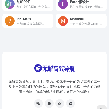
红船PPT
Fotor懒设计
红船视觉官网ppt为会员提供课件下载服务，包括党务工作、廉政党课、红色故事、法制教育、党建团建等主题，为支部书记讲党课提供ppt课件和专题党课材料。
提供海量海报,PPT,邀请函,banner,名片,logo等免费设计素材和模板,可在线一键稿定设计印刷,并能在线图片编辑、照片编辑。
PPTMON
Mocreak
免费ppt模版分享网站
一键自动化部署 Office 的利器。完全免费、绿色、简约、高效、安全的办公增强工具，支持下载、安装、注册最新正版 Office 组件
无解高效导航，集网址、资源、资讯于一体的为提高您的工作
及上网效率为目的的网站，简约优雅的设计风格，全面的前端
用户功能，简单的模块化配置，欢迎您的体验！