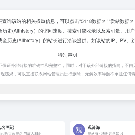
如你需要查询该站的相关权重信息，可以点击"
5118数据
""
爱站数据
史(Allhistory）的访问速度、搜索引擎收录以及索引量、
史(Allhistory）的站长进行洽谈提供。如该站的IP、PV、
特别声明
网络，不保证外部链接的准确性和完整性，同时，对于该外部链接的指向，不由无解
出现违规，可以直接联系网站管理员进行删除，无解效率导航不承担任何
宫名画记
观沧海
记 听大家观点 与故人相识
观沧海 - 地图共享知识