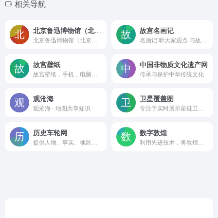
相关导航
北京鲁迅博物馆（北京新文化运动纪念馆）
故宫名画记
北京鲁迅博物馆（北京新文化运动纪念馆）-
名画记 听大家观点 与故人相识
故宫壁纸
中国非物质文化遗产网
故宫壁纸，手机，电脑壁纸
传承与保护中华传统文化
观沧海
卫星覆盖图
观沧海 - 地图共享知识
专注于实时展示星链卫星及其覆盖范围的网站
历史车轮网
数字敦煌
提供人物、事实、地区等数据，朝代、皇帝、年号、时间等信息，长河图、卷轴、时间轴、家族树、简易地图、演绎等可视化工具，以及史料和讨论等相关内容。
利用先进技术，将敦煌的壁画、雕塑等珍贵文化遗产进行数字化处理，为用户提供了线上欣赏和研究敦煌文化的便捷途径