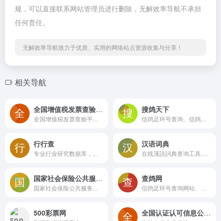
规，可以直接联系网站管理员进行删除，无解效率导航不承担
任何责任。
无解效率导航致力于优质、实用的网络站点资源收集与分享！
相关导航
全国增值税发票查验平台(国家税务总局)
搜鸽天下
全国增值税发票查验平台(国家税务总局)
信鸽足环号查询、信鸽足环查询查成绩、查信鸽成绩、足环、天落成绩、脚环！
行行查
汉语词典
专业行业研究数据库，机器人自动在数据生产平台完成数据清洗和数据转换，并实现精准标签及全流程可视化。
在线漢語詞典查询工具,康熙字典, 說文解字, 音韻方言, 字源字形, 異體字
国家社会保险公共服务平台
查鸽网
国家社会保险公共服务平台
信鸽足环号查询网站、信鸽足环号查询网站、鸽子比赛查询网站
500彩票网
全国认证认可信息公共服务平台