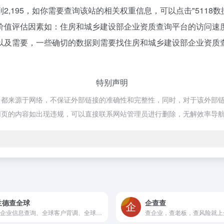
,195，如你需要查询该站的相关权重信息，可以点击"
5118数
价值评估因素如：住房和城乡建设部企业资质查询平台的访问速
及需要，一些确切的数据则需要找住房和城乡建设部企业资质查
特别声明
都来源于网络，不保证外部链接的准确性和完整性，同时，对于该外部链接的
期网页的内容如出现违规，可以直接联系网站管理员进行删除，无解效率导
兰德查全球
企查查
全球企业信息查询、全球客户背调、全球企业信用报告、海外资信调查报告、GCA国际信用认证、HS编码查询、外贸知识、外贸工具导航等优质服务和内容，助力外贸人的全球贸易，让您的全球生意更成功！
查企业，查老板，查风险就上