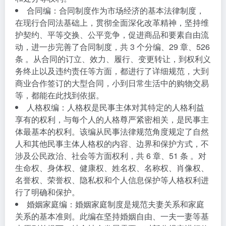
合同编
：合同制度作为市场经济的基本法律制度，
在现行合同法基础上，贯彻全面深化改革精神，坚持维
护契约、平等交换、公平竞争，促进商品和要素自由流
动，进一步完善了合同制度，共 3 个分编、29 章、526
条 。从合同的订立、效力、履行、变更转让，到权利义
务终止以及违约责任等方面，都进行了详细规范，大到
商业合作签订的大型合同，小到日常生活中的购物交易
等，都能在此找到依据。
人格权编
：人格权是民事主体对其特定的人格利益
享有的权利，与每个人的人格尊严紧密相关，是民事主
体最基本的权利。该编从民事法律规范角度规定了自然
人和其他民事主体人格权的内容、边界和保护方式，不
涉及公民政治、社会等方面权利，共 6 章、51 条 。对
生命权、身体权、健康权、姓名权、名称权、肖像权、
名誉权、荣誉权、隐私权和个人信息保护等人格权利进
行了明确和保护。
婚姻家庭编
：婚姻家庭制度是规范夫妻关系和家庭
关系的基本准则。此编在坚持婚姻自由、一夫一妻等基