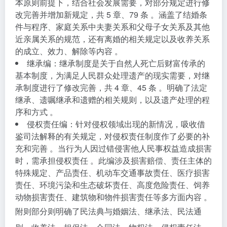
本原则前提下，结合社会发展需要，对部分规定进行修
改完善并增加新规定，共 5 章、79 条 。涵盖了结婚条
件与程序、家庭关系中夫妻关系和父母子女关系及其他
近亲属关系的规范，还有离婚的相关规定以及收养关系
的成立、效力、解除等内容 。
继承编
：继承制度是关于自然人死亡后财富传承的
基本制度，为满足人民群众处理遗产的现实需要，对继
承制度进行了修改完善，共 4 章、45 条 。明确了法定
继承、遗嘱继承和遗赠的相关规则，以及遗产处理的程
序和方式 。
侵权责任编
：针对侵权领域出现的新情况，吸收借
鉴司法解释的有关规定，对侵权责任制度作了必要的补
充和完善 。当行为人因过错侵害他人民事权益造成损害
时，需承担侵权责任 。此编涉及损害赔偿、责任主体的
特殊规定、产品责任、机动车交通事故责任、医疗损害
责任、环境污染和生态破坏责任、高度危险责任、饲养
动物损害责任、建筑物和物件损害责任等多方面内容 。
附则部分则明确了民法典与婚姻法、继承法、民法通