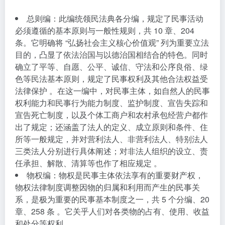
总则编
：此编统领民法典各分编，规定了民事活动
必须遵循的基本原则与一般性规则，共 10 章、204
条。它明确将 “弘扬社会主义核心价值观” 列为重要立法
目的，凸显了依法治国与以德治国相结合的特色。同时
确立了平等、自愿、公平、诚信、守法和公序良俗、绿
色等民法基本原则，规定了民事权利及其他合法权益受
法律保护 。在这一编中，对民事主体，如自然人的民事
权利能力和民事行为能力制度、监护制度、宣告失踪和
宣告死亡制度，以及个体工商户和农村承包经营户都作
出了规定；还涵盖了法人的定义、成立原则和条件、住
所等一般规定，并对营利法人、非营利法人、特别法人
三类法人分别进行具体阐述；对非法人组织的设立、责
任承担、解散、清算等也作了相应规定 。
物权编
：物权是民事主体依法享有的重要财产权，
物权法律制度调整因物的归属和利用而产生的民事关
系，是极为重要的民事基本制度之一，共 5 个分编、20
章、258 条 。它关乎人们对各类物的占有、使用、收益
和处分等权利。