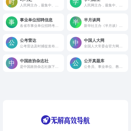
人民网主办，最集中、最系统、最全面地宣传和介绍中国共产党的权威网站。
人民网主办，最集中、最系统、最全面地宣传和介绍中国共产党的权威网站。
事业单位招聘信息
半月谈网
各省市事业单位招聘考试信息
新华社主办《半月谈》建设的以时事政治，时政热点，时事新闻，时事评论，政策解读，时政新闻要闻为主的大型时政专业平台
公考雷达
中国人大网
公考雷达及时捕捉发布全国公职类(公务员、事业单位、教师、医疗、国企、银行、大学生村官、社区工作者等)招考公告和职位资讯,根据个人简历与职位信息精准匹配,锁定每一个好机会。
全国人大常委会官方网站，是全国人大及其常委会的重要舆论媒介，信息公开、服务代表、联系人民的重要平台。
中国政协杂志社
公开真题库
是中国政协杂志社旗下的平台，由中国人民政治协商会议全国委员会主管，聚焦政协工作、时政热点和社会议题，在推动政协履职、促进协商民主发展方面发挥重要作用
公务员、事业单位、教师资格、软考等考试题库免费分享网站