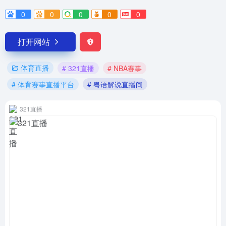
0
0
0
0
0
打开网站
体育直播
# 321直播
# NBA赛事
# 体育赛事直播平台
# 粤语解说直播间
321直播