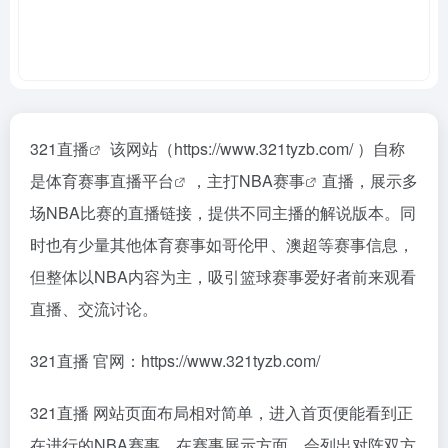
321直播
该网站（https://www.321tyzb.com/ ）自称
是
体育赛事直播平台
，主打
NBA赛事
直播，展示多
场NBA比赛的直播链接，提供不同主播的解说版本。同
时也有少量其他体育赛事如哥伦甲、澳超等赛事信息，
但整体以NBA内容为主，吸引篮球赛事爱好者前来观看
直播、交流讨论。
321直播 官网：https://www.321tyzb.com/
321直播 网站页面布局相对简单，进入首页便能看到正
在进行的NBA赛事。在赛事展示方面，会列出对阵双方