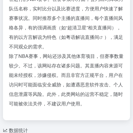
队伍名称，实时比分以及比赛进度，方便用户快速了解
赛事状况。同时推荐多个主播的直播间，每个直播间风
格各异，有的强调画质（如“超清卫星”相关直播间），
有的以方言解说为特色（如
粤语解说直播间
），满足
不同观众的需求。
除了NBA赛事，网站还涉及其他体育项目，但赛事数量
较少。不过，该网站存在诸多问题。其直播内容来源可
能未经授权，涉嫌侵权。而且非官方正规平台，用户在
访问时可能面临安全威胁，如遭遇恶意软件攻击、个人
信息泄露等风险。此外，此类网站的运营不稳定，随时
可能被依法关停，不建议用户使用。
数据统计