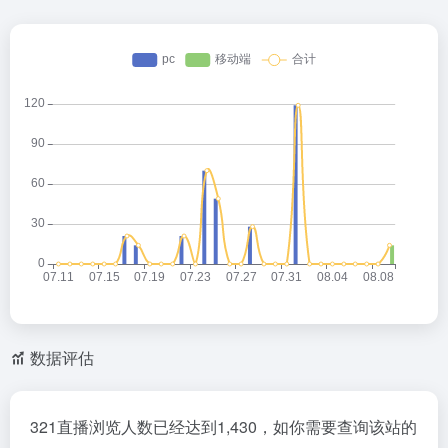
数据评估
321直播浏览人数已经达到1,430，如你需要查询该站的