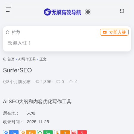
推荐
立即入驻
欢迎入驻！
首页
•
AI写作工具
•
正文
SurferSEO
8个月前发布
1,395
0
0
AI SEO大纲和内容优化写作工具
所在地：
未知
收录时间：
2025-11-25
3+
8-
5+
0
5