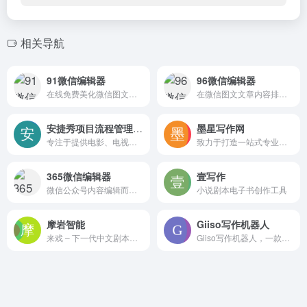
相关导航
91微信编辑器
96微信编辑器
在线免费美化微信图文功能:秒刷、SVG编辑器、二维码生成器、图片压缩、ocr文字识别、网页配色、GIF制作等，轻松美化微信图文样式。
在微信图文文章内容排版,文本编辑,素材编辑上更加方便,在线免费使用的微信公众号编辑器。
安捷秀项目流程管理系统
墨星写作网
专注于提供电影、电视剧和动画项目的全流程制片管理解决方案的系统。
致力于打造一站式专业网文小说写作辅助平台。
365微信编辑器
壹写作
微信公众号内容编辑而设计的在线工具
小说剧本电子书创作工具
摩岩智能
Giiso写作机器人
来戏 – 下一代中文剧本创作应用
Giiso写作机器人，一款内容创作AI辅助工具