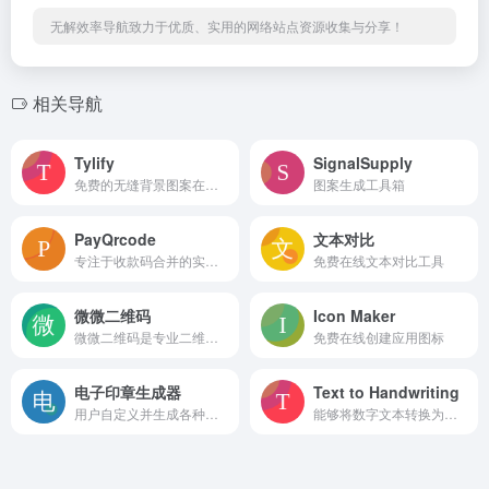
无解效率导航致力于优质、实用的网络站点资源收集与分享！
相关导航
Tylify
SignalSupply
免费的无缝背景图案在线生成器
图案生成工具箱
PayQrcode
文本对比
专注于收款码合并的实用工具，主打 “二合一收款码物理合并” 功能
免费在线文本对比工具
微微二维码
Icon Maker
微微二维码是专业二维码制作服务商，提供视频音频二维码生成、图片文件二维码制作、二维码表单登记系统、二维码管理系统，广泛应用于：产品宣传、企业展示、旅游、教育培训、建筑施工、生产制造、医疗卫生等领域。
免费在线创建应用图标
电子印章生成器
Text to Handwriting
用户自定义并生成各种类型的电子印章，如公章、合同专用章、业务专用章等
能够将数字文本转换为精美的手写笔记，适用于多种纸张背景