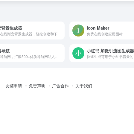
变背景生成器
Icon Maker
免费在线渐变背景生成器，轻松创建和下载漂亮的渐变背景图片。支持自定义颜色、角度和尺寸，可导出多种格式。sbrdh.com
免费在线创建应用图标
网导航
小红书 加微引流图生成器
全网导航网，汇聚800+优质导航网站入口，包括传统导航网、垂直导航、行业导航、AI导航、地域导航网站，助你一站直达10万+优质网站资源。
友链申请
免责声明
广告合作
关于我们