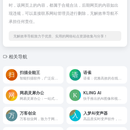
时，该网页上的内容，都属于合规合法，后期网页的内容如出
现违规，可以直接联系网站管理员进行删除，无解效率导航不
承担任何责任。
无解效率导航致力于优质、实用的网络站点资源收集与分享！
相关导航
扫描全能王
语雀
智能扫描软件，广泛应用于文件扫描、图片文字提取识别、PDF编辑等多个领域
语雀：优雅高效的在线文档与知识库平台 平台简介 语雀（Yuq...
网易灵犀办公
KLING AI
网易灵犀办公：一站式智能协作平台 网站简介 网易灵犀办公（h...
快手推出的Al图像和视频创作平台
万客创业
入梦AI变声器
万客创业网，致力于网络创业及网络赚钱分享
高品质实时变声软件，广泛应用于游戏直播、聊天、音频创作等多种场景