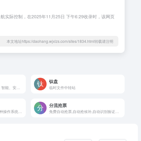
制，在2025年11月25日 下午6:29收录时，该网页
本文地址https://daohang.wjxlzs.com/sites/1834.html转载请注明
钛盘
Google Chrome 网络浏览器：智能、安全、快速的浏...
临时文件中转站
分流抢票
跨平台文件传输工具，支持多种操作系统和设备之间的文件共享
免费自动抢票,自动抢候补,自动识别验证码,多线程秒单、稳定捡漏,支持多天、多车次、多席别、多乘客等功能，更多功能敬请期待。