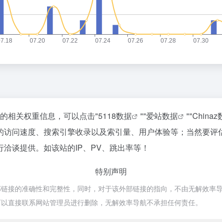
站的相关权重信息，可以点击"
5118数据
""
爱站数据
""
China
的访问速度、搜索引擎收录以及索引量、用户体验等；当然要评
洽谈提供。如该站的IP、PV、跳出率等！
特别声明
接的准确性和完整性，同时，对于该外部链接的指向，不由无解效率导航实际控
可以直接联系网站管理员进行删除，无解效率导航不承担任何责任。