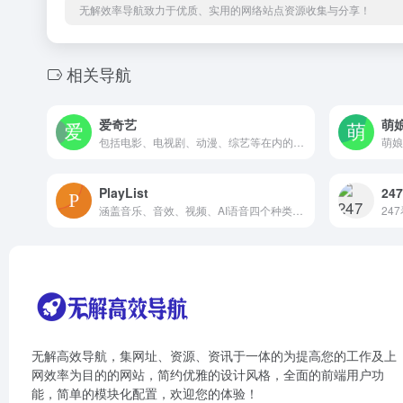
无解效率导航致力于优质、实用的网络站点资源收集与分享！
相关导航
爱奇艺
萌娘
包括电影、电视剧、动漫、综艺等在内的丰富视频内容，满足不同观众的需求。
PlayList
24
涵盖音乐、音效、视频、AI语音四个种类的内容资源，一站式解决视频工作者的素材需求。
无解高效导航，集网址、资源、资讯于一体的为提高您的工作及上
网效率为目的的网站，简约优雅的设计风格，全面的前端用户功
能，简单的模块化配置，欢迎您的体验！