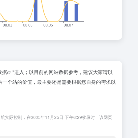
z数据
"进入；以目前的网站数据参考，建议大家请以
估一个站的价值，最主要还是需要根据您自身的需求以
制，在2025年11月25日 下午6:29收录时，该网页