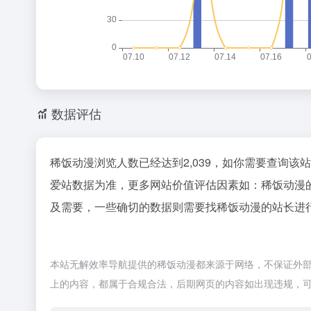
数据评估
稀饭动漫浏览人数已经达到2,039，如你需要查询该
爱站数据为准，更多网站价值评估因素如：稀饭动漫
及需要，一些确切的数据则需要找稀饭动漫的站长进行
本站无解效率导航提供的稀饭动漫都来源于网络，不保证外部链
上的内容，都属于合规合法，后期网页的内容如出现违规，