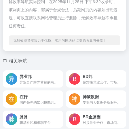
解效率导航实际控制，在2025年11月25日 下午6:32收录时，
该网页上的内容，都属于合规合法，后期网页的内容如出现违
规，可以直接联系网站管理员进行删除，无解效率导航不承担
任何责任。
无解效率导航致力于优质、实用的网络站点资源收集与分享！
相关导航
异业邦
BD邦
异业合作跨界营销的商务对接平台。帮助企业用营销资源置换方式，实现高效市场合作。找渠道、找流量、找代理、换资源，实现销售变现。
是对接异业合作、市场商务合作、资源置换、地推网推等BD合作的商务合作平台
在行
神策数据
国内领先的知识技能共享平台。
专业的大数据分析服务公司
脉脉
BD企脉圈
职场社区和求职平台
对接异业合作、市场商务合作、人脉拓展、资源置换等BD合作的互联网平台